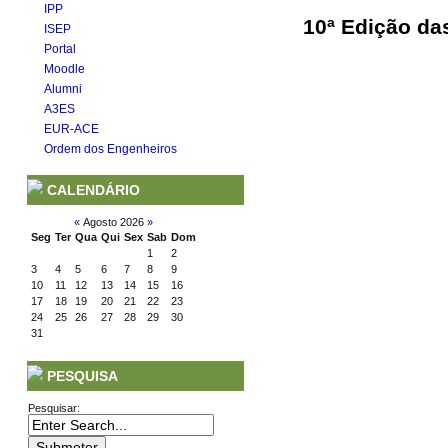
IPP
10ª Edição da
ISEP
Portal
Moodle
Alumni
A3ES
EUR-ACE
Ordem dos Engenheiros
CALENDÁRIO
«
Agosto 2026
»
Seg
Ter
Qua
Qui
Sex
Sab
Dom
1
2
3
4
5
6
7
8
9
10
11
12
13
14
15
16
17
18
19
20
21
22
23
24
25
26
27
28
29
30
31
PESQUISA
Pesquisar: