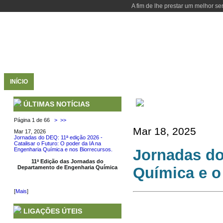
A fim de lhe prestar um melhor se
INÍCIO
DEPARTAMENTO
CURSOS
PESSOAS
SERVIÇOS
DEPARTAMENTO DE E
ÚLTIMAS NOTÍCIAS
Página 1 de 66
>
>>
Mar 18, 2025
Mar 17, 2026
Jornadas do DEQ: 11ª edição 2026 -
Catalisar o Futuro: O poder da IA na
Jornadas do
Engenharia Química e nos Biorrecursos.
11ª Edição das Jornadas do
Química e o
Departamento de Engenharia Química
[
Mais
]
LIGAÇÕES ÚTEIS