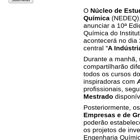
O
Núcleo de Estu
Química
(NEDEQ),
anunciar a 10ª Ed
Química do Institu
acontecerá no dia 
central "
A Indústr
Durante a manhã,
compartilharão dif
todos os cursos do
inspiradoras com
profissionais, se
Mestrado
disponív
Posteriormente, os 
Empresas e de Gr
poderão estabelece
os projetos de inv
Engenharia Químic