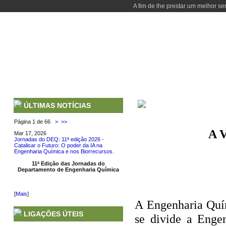
A fim de lhe prestar um melhor se
INÍCIO
DEPARTAMENTO
CURSOS
PESSOAS
SERVIÇOS
A VIDA DE UM ENGEN
ÚLTIMAS NOTÍCIAS
Página 1 de 66
>
>>
A 
Mar 17, 2026
Jornadas do DEQ: 11ª edição 2026 -
Catalisar o Futuro: O poder da IA na
Engenharia Química e nos Biorrecursos.
11ª Edição das Jornadas do
Departamento de Engenharia Química
[
Mais
]
A Engenharia Quím
LIGAÇÕES ÚTEIS
se divide a Enge