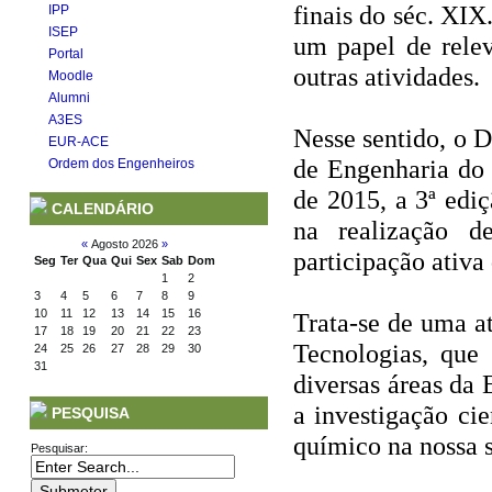
finais do séc. XI
IPP
ISEP
um papel de rele
Portal
outras atividades.
Moodle
Alumni
A3ES
Nesse sentido, o 
EUR-ACE
de Engenharia do
Ordem dos Engenheiros
de 2015, a 3ª edi
CALENDÁRIO
na realização d
«
Agosto 2026
»
participação ativa
Seg
Ter
Qua
Qui
Sex
Sab
Dom
1
2
3
4
5
6
7
8
9
10
11
12
13
14
15
16
Trata-se de uma a
17
18
19
20
21
22
23
Tecnologias, que 
24
25
26
27
28
29
30
31
diversas áreas da
a investigação ci
PESQUISA
químico na nossa 
Pesquisar: