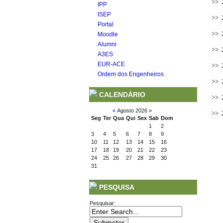
>> 2
IPP
ISEP
>> 2
Portal
>> 2
Moodle
Alumni
>> 2
A3ES
EUR-ACE
>> 2
Ordem dos Engenheiros
>> 2
CALENDÁRIO
>> 2
«
Agosto 2026
»
>> 2
Seg
Ter
Qua
Qui
Sex
Sab
Dom
1
2
3
4
5
6
7
8
9
10
11
12
13
14
15
16
17
18
19
20
21
22
23
24
25
26
27
28
29
30
31
PESQUISA
Pesquisar: