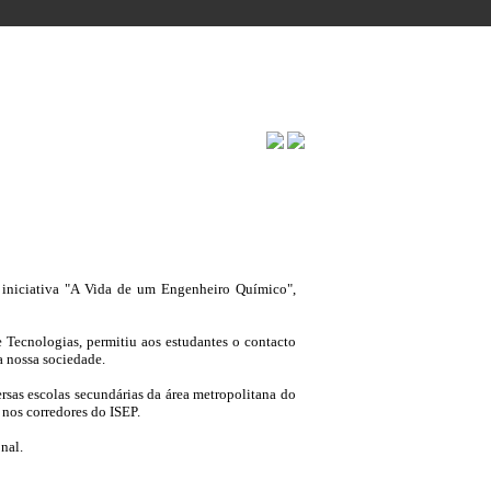
TOS
INFO INTERNA
a iniciativa "A Vida de um Engenheiro Químico",
e Tecnologias, permitiu aos estudantes o contacto
a nossa sociedade.
rsas escolas secundárias da área metropolitana do
 nos corredores do ISEP.
nal.