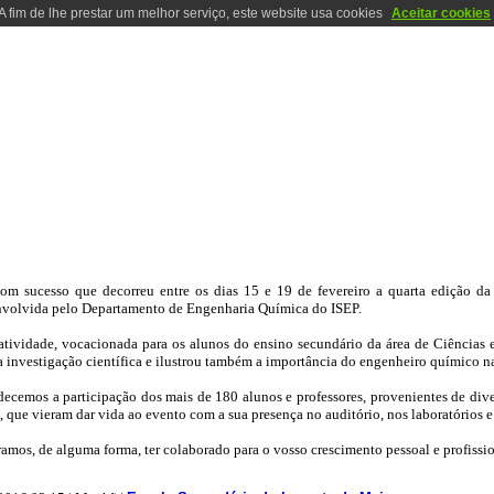
A fim de lhe prestar um melhor serviço, este website usa cookies
Aceitar cookies
ESSOAS
SERVIÇOS
I & D
ATIVIDADES
INFO GERAL
CONTAC
A VIDA DE UM ENGENHEIRO QUÍMICO 2016
com sucesso que decorreu entre os dias 15 e 19 de fevereiro a quarta edição d
nvolvida pelo Departamento de Engenharia Química do ISEP.
atividade, vocacionada para os alunos do ensino secundário da área de Ciências 
 investigação científica e ilustrou também a importância do engenheiro químico n
ecemos a participação dos mais de 180 alunos e professores, provenientes de dive
, que vieram dar vida ao evento com a sua presença no auditório, nos laboratórios e
amos, de alguma forma, ter colaborado para o vosso crescimento pessoal e profissio