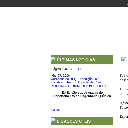
INÍCIO
DEPARTAMENTO
CURSOS
P
ÚLTIMAS NOTÍCIAS
Página 1 de 66
>
>>
Foi 
Mar 17, 2026
Jornadas do DEQ: 11ª edição 2026 -
dese
Catalisar o Futuro: O poder da IA na
Engenharia Química e nos Biorrecursos.
Esta 
11ª Edição das Jornadas do
com a
Departamento de Engenharia Química
Agrad
Porto
[
Mais
]
Esper
LIGAÇÕES ÚTEIS